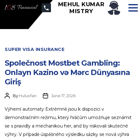
MEHUL KUMAR
MISTRY
SUPER VISA INSURANCE
Společnost Mostbet Gambling:
Onlayn Kazino və Mərc Dünyasına
Giriş
By
Huluofan
June 17, 2026
Výherní automaty Extrémně jsou k dispozici v
demonstračním režimu, který hráčům umožňuje seznámit
se s pravidly a mechanikou her, aniž by riskovali skutečné
výhry. V případě úspěšného výsledku sázky se nová výhra