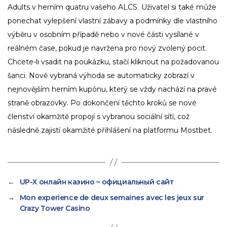
Adults v herním quatru vašeho ALCS.
Uživatel si také může
ponechat vylepšení vlastní zábavy a podmínky dle vlastního
výběru v osobním případě nebo v nové části vysílané v
reálném čase, pokud je navržena pro nový zvolený pocit.
Chcete-li vsadit na poukázku, stačí kliknout na požadovanou
šanci. Nově vybraná výhoda se automaticky zobrazí v
nejnovějším herním kupónu, který se vždy nachází na pravé
straně obrazovky. Po dokončení těchto kroků se nové
členství okamžitě propojí s vybranou sociální sítí, což
následně zajistí okamžité přihlášení na platformu Mostbet.
←
UP-X онлайн казино – официальный сайт
→
Mon experience de deux semaines avec les jeux sur
Crazy Tower Casino