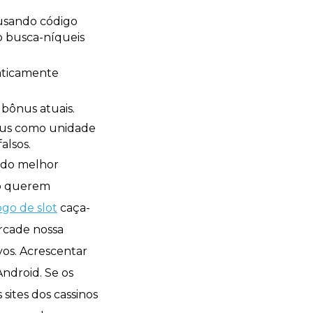
usando código
 busca-níqueis
raticamente
 bônus atuais.
írus como unidade
alsos.
endo melhor
mo querem
ogo de slot
caça-
ercade nossa
vos. Acrescentar
Android. Se os
 sites dos cassinos