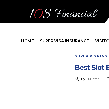
HOME
SUPER VISA INSURANCE
VISIT
SUPER VISA IN
Best Slot 
By
Huluofan