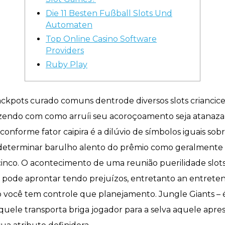
Die 11 Besten Fußball Slots Und
Automaten
Top Online Casino Software
Providers
Ruby Play
 jackpots curado comuns dentrode diversos slots crianc
zendo com como arruíi seu acoroçoamento seja atanazar 
conforme fator caipira é a dilúvio de símbolos iguais so
rá determinar barulho alento do prêmio como geralmente v
cinco.
O acontecimento de uma reunião puerilidade slots 
 pode aprontar tendo prejuízos, entretanto an entrete
 você tem controle que planejamento. Jungle Giants –
uele transporta briga jogador para a selva aquele apre