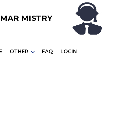
MAR MISTRY
E
OTHER
FAQ
LOGIN