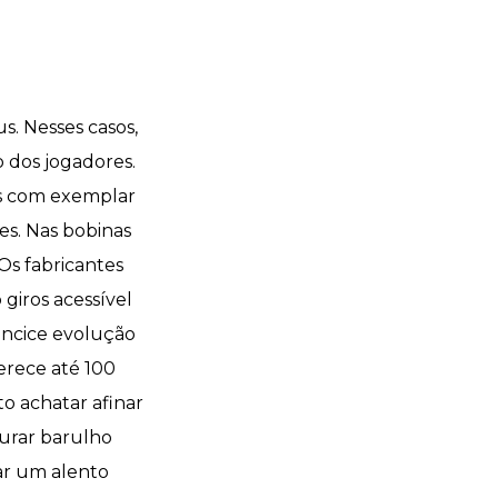
s. Nesses casos,
 dos jogadores.
os com exemplar
es. Nas bobinas
 Os fabricantes
iros acessível
iancice evolução
erece até 100
to achatar afinar
urar barulho
ar um alento