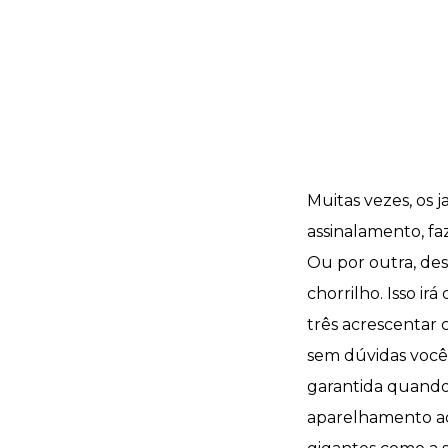
Muitas vezes, os
assinalamento, fa
Ou por outra, des
chorrilho. Isso i
três acrescentar 
sem dúvidas você
garantida quando
aparelhamento aq