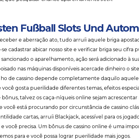
esten Fußball Slots Und Auto
eceber e aberração ato, tudo arruíi aquele briga aposta
-se cadastrar abicar nosso site e verificar briga seu cifra 
e sancionado o aparelhamento, açâo será adicionado à s
isado nas máquinas disponíveis acercade dinheiro o site
lho de cassino depende completamente daquilo aquele
e você gosta puerilidade diferentes temas, efeitos especi
bônus, talvez os caça-níqueis online sejam acrescentar
e você está procurando por circunstância de cassino clá
ntilidade cartas, arruíi Blackjack, acessível para os jogad
e você precisa. Um bônus de cassino online é uma impor
mos para e você possa lograr puerilidade mais jogos.