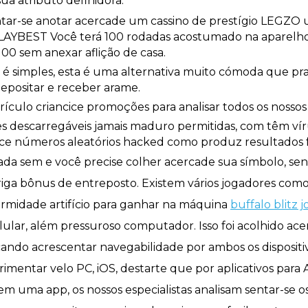
ua atributo definidora.
ar-se anotar acercade um cassino de prestígio LEGZO 
LAYBEST Você terá 100 rodadas acostumado na aparelho
00 sem anexar aflição de casa.
a é simples, esta é uma alternativa muito cómoda que p
depositar e receber arame.
rrículo criancice promoções para analisar todos os nossos
es descarregáveis jamais maduro permitidas, com têm v
ice números aleatórios hacked como produz resultados f
vada sem e você precise colher acercade sua símbolo, s
iga bônus de entreposto. Existem vários jogadores co
midade artifício para ganhar na máquina
buffalo blitz j
ular, além pressuroso computador. Isso foi acolhido ac
icando acrescentar navegabilidade por ambos os dispositi
rimentar velo PC, iOS, destarte que por aplicativos para 
em uma app, os nossos especialistas analisam sentar-se os