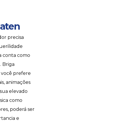
maten
dor precisa
puerilidade
ua conta como
. Briga
 você prefere
ais, animações
 sua elevado
ssica como
ores, poderá ser
tancia e