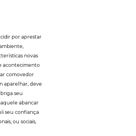
idir por aprestar
 ambiente,
erísticas novas
de acontecimento
 ar comovedor
an aparelhar, deve
briga seu
s aquele abancar
íi seu confiança
is, ou sociais,