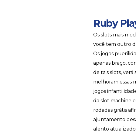
Ruby Pla
Os slots mais mod
você tem outro du
Os jogos puerilid
apenas braço, co
de tais slots, ver
melhoram essas m
jogos infantilidad
da slot machine c
rodadas grátis af
ajuntamento desa
alento atualizad