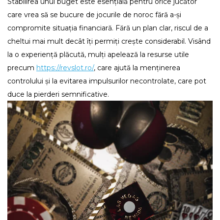
Stabilirea unui buget este esențială pentru orice jucător
care vrea să se bucure de jocurile de noroc fără a-și
compromite situația financiară. Fără un plan clar, riscul de a
cheltui mai mult decât îți permiți crește considerabil. Visând
la o experiență plăcută, mulți apelează la resurse utile
precum
https://revslot.ro/
, care ajută la menținerea
controlului și la evitarea impulsurilor necontrolate, care pot
duce la pierderi semnificative.