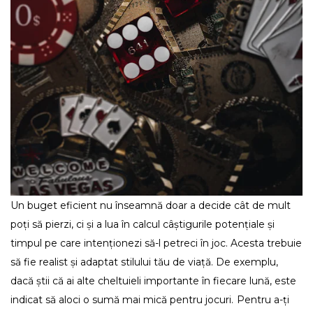
Un buget eficient nu înseamnă doar a decide cât de mult
poți să pierzi, ci și a lua în calcul câștigurile potențiale și
timpul pe care intenționezi să-l petreci în joc. Acesta trebuie
să fie realist și adaptat stilului tău de viață. De exemplu,
dacă știi că ai alte cheltuieli importante în fiecare lună, este
indicat să aloci o sumă mai mică pentru jocuri.
Pentru a-ți