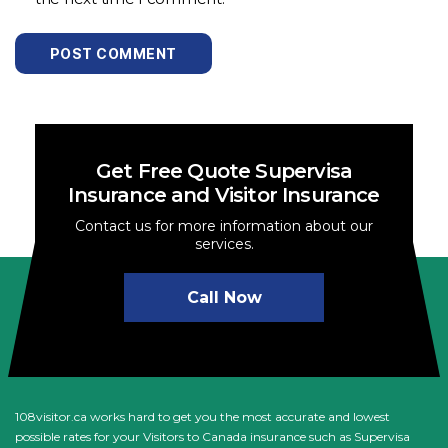
Get Free Quote Supervisa
Insurance and Visitor Insurance
Contact us for more information about our
services.
Call Now
108visitor.ca works hard to get you the most accurate and lowest
possible rates for your Visitors to Canada insurance such as Supervisa