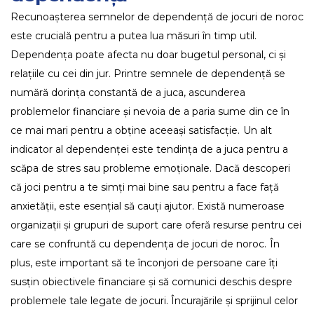
Recunoașterea semnelor de dependență de jocuri de noroc
este crucială pentru a putea lua măsuri în timp util.
Dependența poate afecta nu doar bugetul personal, ci și
relațiile cu cei din jur. Printre semnele de dependență se
numără dorința constantă de a juca, ascunderea
problemelor financiare și nevoia de a paria sume din ce în
ce mai mari pentru a obține aceeași satisfacție.
Un alt
indicator al dependenței este tendința de a juca pentru a
scăpa de stres sau probleme emoționale. Dacă descoperi
că joci pentru a te simți mai bine sau pentru a face față
anxietății, este esențial să cauți ajutor. Există numeroase
organizații și grupuri de suport care oferă resurse pentru cei
care se confruntă cu dependența de jocuri de noroc.
În
plus, este important să te înconjori de persoane care îți
susțin obiectivele financiare și să comunici deschis despre
problemele tale legate de jocuri. Încurajările și sprijinul celor