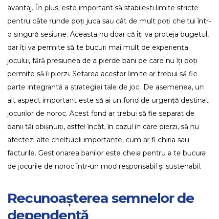
avantaj.
În plus, este important să stabilești limite stricte
pentru câte runde poți juca sau cât de mult poți cheltui într-
o singură sesiune. Aceasta nu doar că îți va proteja bugetul,
dar îți va permite să te bucuri mai mult de experiența
jocului, fără presiunea de a pierde bani pe care nu îți poți
permite să îi pierzi. Setarea acestor limite ar trebui să fie
parte integrantă a strategiei tale de joc.
De asemenea, un
alt aspect important este să ai un fond de urgență destinat
jocurilor de noroc. Acest fond ar trebui să fie separat de
banii tăi obișnuiți, astfel încât, în cazul în care pierzi, să nu
afectezi alte cheltuieli importante, cum ar fi chiria sau
facturile. Gestionarea banilor este cheia pentru a te bucura
de jocurile de noroc într-un mod responsabil și sustenabil.
Recunoașterea semnelor de
dependență