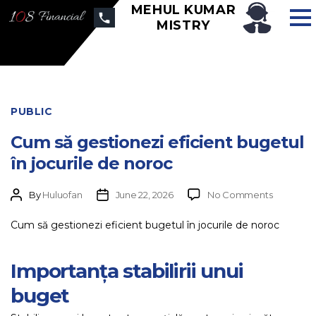
MEHUL KUMAR
MISTRY
PUBLIC
Cum să gestionezi eficient bugetul
în jocurile de noroc
By
Huluofan
June 22, 2026
No Comments
Cum să gestionezi eficient bugetul în jocurile de noroc
Importanța stabilirii unui
buget