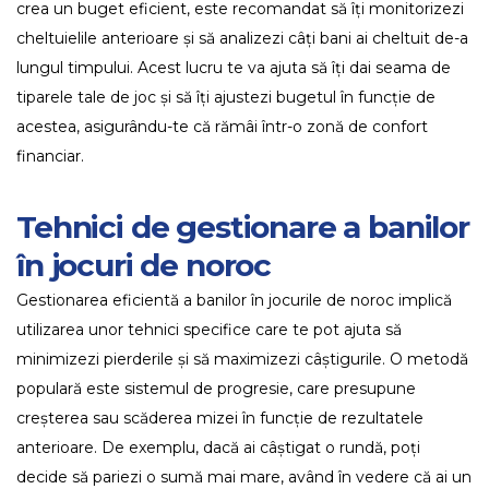
crea un buget eficient, este recomandat să îți monitorizezi
cheltuielile anterioare și să analizezi câți bani ai cheltuit de-a
lungul timpului. Acest lucru te va ajuta să îți dai seama de
tiparele tale de joc și să îți ajustezi bugetul în funcție de
acestea, asigurându-te că rămâi într-o zonă de confort
financiar.
Tehnici de gestionare a banilor
în jocuri de noroc
Gestionarea eficientă a banilor în jocurile de noroc implică
utilizarea unor tehnici specifice care te pot ajuta să
minimizezi pierderile și să maximizezi câștigurile. O metodă
populară este sistemul de progresie, care presupune
creșterea sau scăderea mizei în funcție de rezultatele
anterioare. De exemplu, dacă ai câștigat o rundă, poți
decide să pariezi o sumă mai mare, având în vedere că ai un