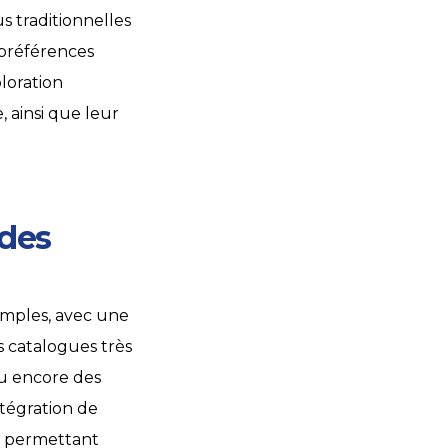
s traditionnelles
 préférences
loration
, ainsi que leur
 des
simples, avec une
s catalogues très
ou encore des
ntégration de
e, permettant