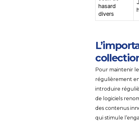
hasard
divers
L’importa
collectio
Pour maintenir le
régulièrement enr
introduire réguli
de logiciels ren
des contenus inn
qui stimule l’enga