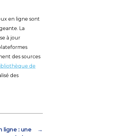
eux en ligne sont
igeante. La
se à jour
 plateformes
ement des sources
bibliothèque de
lisé des
 ligne : une
→