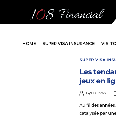
HOME
SUPER VISA INSURANCE
VISIT
SUPER VISA IN
Les tenda
jeux en li
By
Huluofan
Au fil des années
catalysée par une