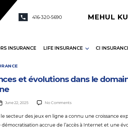
MEHUL KU
416-320-5690
ORS INSURANCE
LIFE INSURANCE
CI INSURANC
SURANCE
nces et évolutions dans le domai
gne
June 22, 2025
No Comments
, le secteur des jeux en ligne a connu une croissance exp
 démocratisation accrue de l’accès à Internet et une év