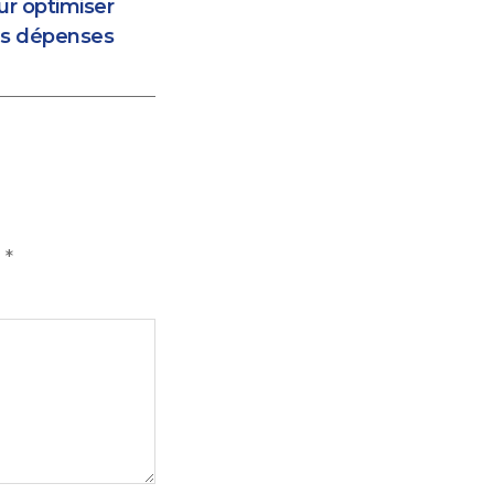
ur optimiser
es dépenses
d
*