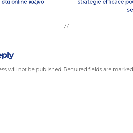
τα online καζίνο
stratégie efficace po
s
eply
ss will not be published.
Required fields are marke