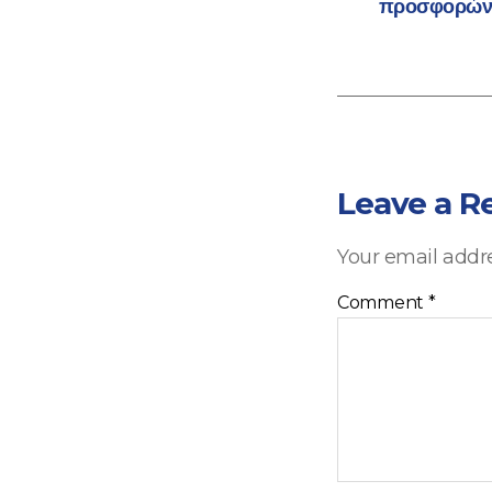
προσφορών σ
Leave a R
Your email addre
Comment
*