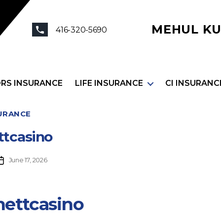
MEHUL KU
416-320-5690
ORS INSURANCE
LIFE INSURANCE
CI INSURANC
SURANCE
ttcasino
June 17, 2026
nettcasino