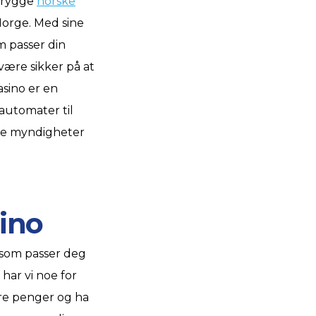
rygge
norske
 Norge. Med sine
m passer din
ære sikker på at
asino er en
eautomater til
rske myndigheter
ino
 som passer deg
 har vi noe for
are penger og ha