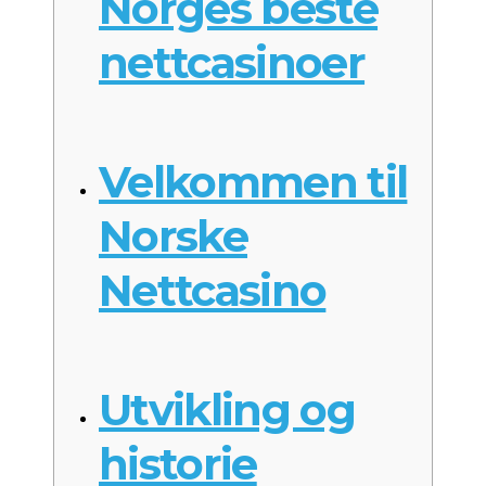
Norges beste
nettcasinoer
Velkommen til
Norske
Nettcasino
Utvikling og
historie