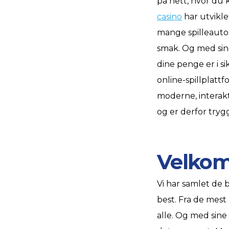
på nett, hvor du 
casino
har utvikle
mange spilleautom
smak. Og med sin
dine penge er i si
online-spillplattf
moderne, interakt
og er derfor trygg
Velkom
Vi har samlet de 
best. Fra de mest 
alle. Og med sin