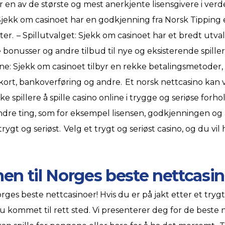
 en av de største og mest anerkjente lisensgivere i verd
jekk om casinoet har en godkjenning fra Norsk Tipping 
ter.
– Spillutvalget: Sjekk om casinoet har et bredt utval
 bonusser og andre tilbud til nye og eksisterende spiller
e: Sjekk om casinoet tilbyr en rekke betalingsmetoder,
kort, bankoverføring og andre.
Et norsk nettcasino kan
e spillere å spille casino online i trygge og seriøse forh
 andre ting, som for eksempel lisensen, godkjenningen og
trygt og seriøst.
Velg et trygt og seriøst casino, og du vil 
n til Norges beste nettcasi
ges beste nettcasinoer! Hvis du er på jakt etter et try
 du kommet til rett sted. Vi presenterer deg for de beste