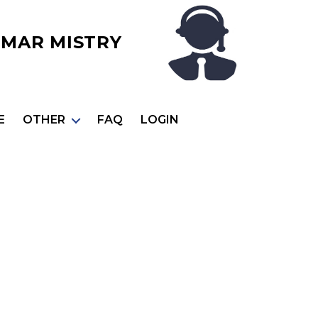
MAR MISTRY
E
OTHER
FAQ
LOGIN