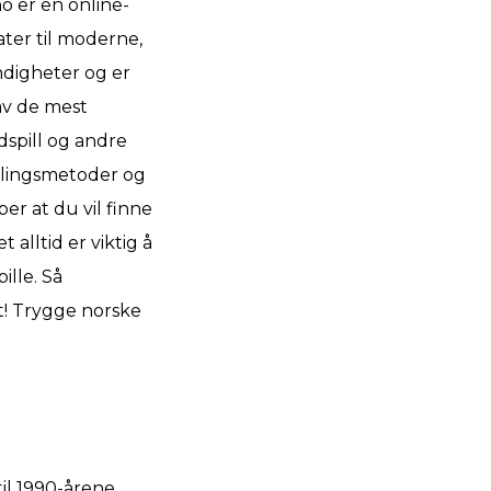
o er en online-
mater til moderne,
yndigheter og er
 av de mest
dspill og andre
talingsmetoder og
per at du vil finne
alltid er viktig å
ille. Så
et! Trygge norske
il 1990-årene.