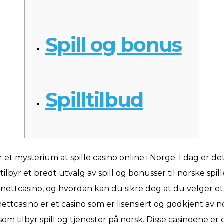
Spill og bonus
Spilltilbud
r et mysterium at spille casino online i Norge. I dag er 
ilbyr et bredt utvalg av spill og bonusser til norske spil
 nettcasino, og hvordan kan du sikre deg at du velger et 
nettcasino er et casino som er lisensiert og godkjent av 
m tilbyr spill og tjenester på norsk. Disse casinoene er 