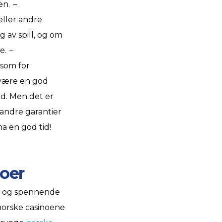
en.
–
eller andre
g av spill, og om
e.
–
 som for
 være en god
old. Men det er
 andre garantier
ha en god tid!
noer
gt og spennende
 norske casinoene