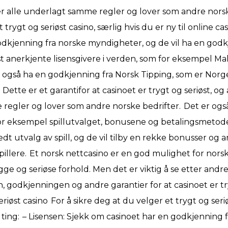
er alle underlagt samme regler og lover som andre norsk
t trygt og seriøst casino, særlig hvis du er ny til online cas
godkjenning fra norske myndigheter, og de vil ha en godk
t anerkjente lisensgivere i verden, som for eksempel Malt
il også ha en godkjenning fra Norsk Tipping, som er Norg
 Dette er et garantifor at casinoet er trygt og seriøst, og 
regler og lover som andre norske bedrifter.
Det er også
or eksempel spillutvalget, bonusene og betalingsmetode
redt utvalg av spill, og de vil tilby en rekke bonusser og a
illere.
Et norsk nettcasino er en god mulighet for norske 
ygge og seriøse forhold. Men det er viktig å se etter andre
, godkjenningen og andre garantier for at casinoet er try
eriøst casino
For å sikre deg at du velger et trygt og seri
ting:
– Lisensen: Sjekk om casinoet har en godkjenning 