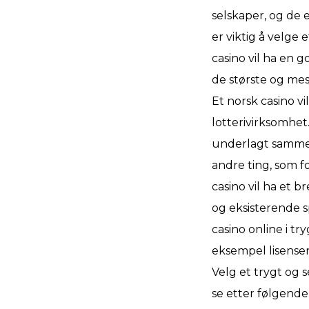
selskaper, og de 
er viktig å velge e
casino vil ha en 
de største og mes
Et norsk casino v
lotterivirksomhet.
underlagt samme 
andre ting, som f
casino vil ha et b
og eksisterende sp
casino online i tr
eksempel lisensen
Velg et trygt og s
se etter følgende 